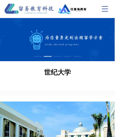
T
o
g
g
l
e
n
a
v
i
世纪大学
g
a
t
i
o
n