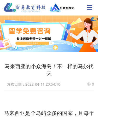
T
o
g
g
l
e
n
a
v
i
g
马来西亚的小众海岛！不一样的马尔代
a
t
夫
i
o
发布日期：2022-04-11 20:54:10
0
n
马来西亚是个岛屿众多的国家，且每个